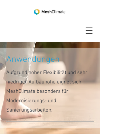
Anwendungen
Aufgrund hoher Flexibilität und sehr
niedriger Aufbauhöhe eignet sich
MeshClimate besonders für
Modernisierungs- und
Sanierungsarbeiten.