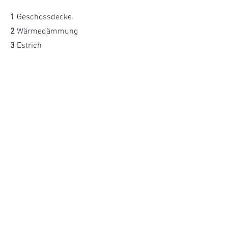
1
Geschossdecke
2
Wärmedämmung
3
Estrich
4
Elastische Schutzfolie
5 MeshClimate
6
Deckplatte | Lastverteilschicht
7
Bodenbelag Fliese
8
Randdämmstreifen
Gardeschützenweg 72
12203 Berlin